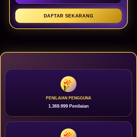
DAFTAR SEKARANG
Layer Popup Close
PENILAIAN PENGGUNA
1.369.999 Penilaian