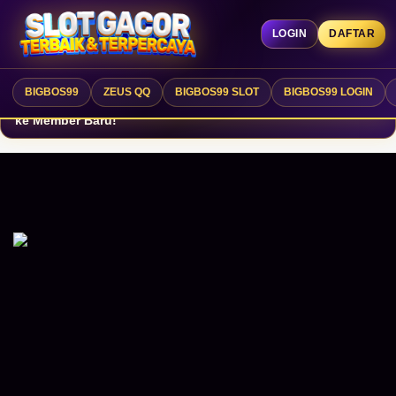
Skip
to
LOGIN
DAFTAR
content
BIGBOS99
BIGBOS99 SLOT
BIGBOS99 LOGIN
BIGBOS99
ZEUS QQ
BIGBOS99 SLOT
BIGBOS99 LOGIN
BIGBOS99 > Warning Platform Ini Terlalu Mudah Kasih Cuan
ke Member Baru!