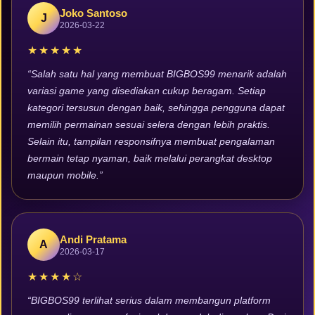
Joko Santoso
J
2026-03-22
★★★★★
“Salah satu hal yang membuat BIGBOS99 menarik adalah
variasi game yang disediakan cukup beragam. Setiap
kategori tersusun dengan baik, sehingga pengguna dapat
memilih permainan sesuai selera dengan lebih praktis.
Selain itu, tampilan responsifnya membuat pengalaman
bermain tetap nyaman, baik melalui perangkat desktop
maupun mobile.”
Andi Pratama
A
2026-03-17
★★★★☆
“BIGBOS99 terlihat serius dalam membangun platform