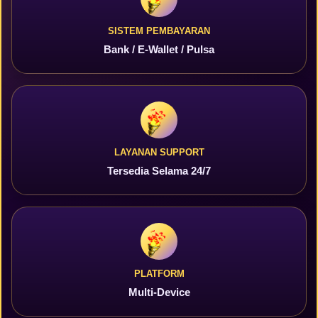
SISTEM PEMBAYARAN
Bank / E-Wallet / Pulsa
LAYANAN SUPPORT
Tersedia Selama 24/7
PLATFORM
Multi-Device