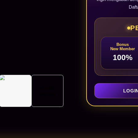
Daft
P
Bonus
New Member
100%
+4 lebih
LOGI
banyak