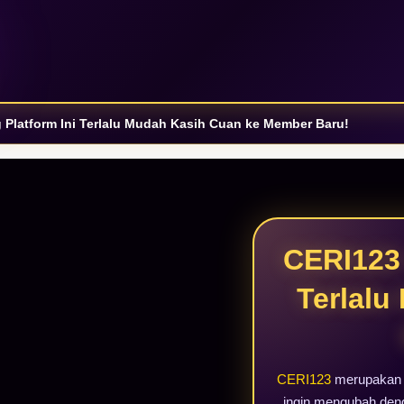
 Platform Ini Terlalu Mudah Kasih Cuan ke Member Baru!
CERI123 
Terlalu
CERI123
merupakan s
ingin mengubah deng